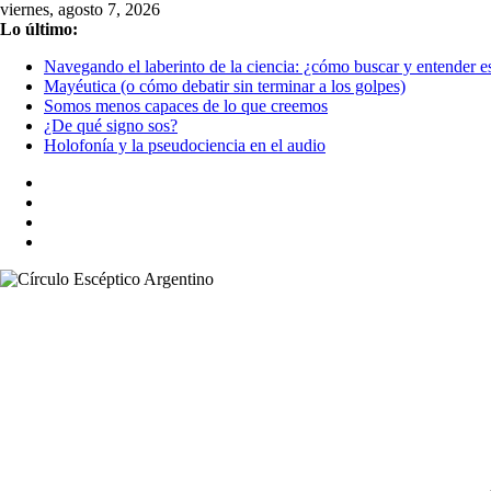
Saltar
viernes, agosto 7, 2026
al
Lo último:
contenido
Navegando el laberinto de la ciencia: ¿cómo buscar y entender es
Mayéutica (o cómo debatir sin terminar a los golpes)
Somos menos capaces de lo que creemos
¿De qué signo sos?
Holofonía y la pseudociencia en el audio