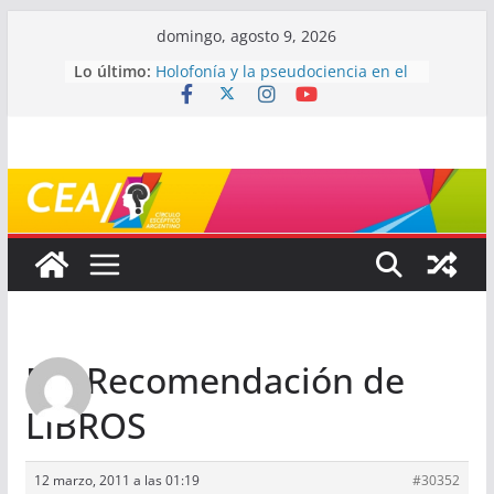
Saltar
domingo, agosto 9, 2026
al
Lo último:
Holofonía y la pseudociencia en el
contenido
audio
Navegando el laberinto de la
ciencia: ¿cómo buscar y entender
estudios científicos?
Mayéutica (o cómo debatir sin
terminar a los golpes)
Somos menos capaces de lo que
creemos
¿De qué signo sos?
Re: Recomendación de
LIBROS
12 marzo, 2011 a las 01:19
#30352