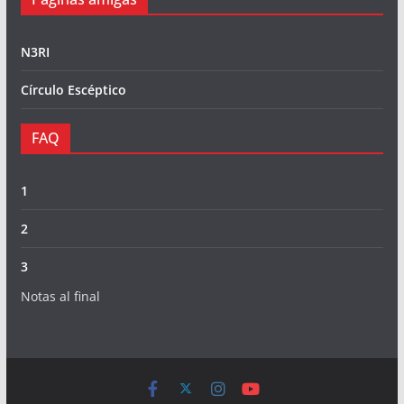
N3RI
Círculo Escéptico
FAQ
1
2
3
Notas al final