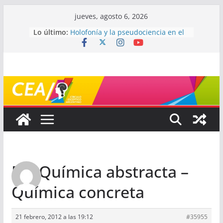
Saltar
jueves, agosto 6, 2026
al
Lo último:
Holofonía y la pseudociencia en el
contenido
audio
Navegando el laberinto de la
ciencia: ¿cómo buscar y entender
estudios científicos?
Mayéutica (o cómo debatir sin
terminar a los golpes)
Somos menos capaces de lo que
creemos
¿De qué signo sos?
Re: Química abstracta –
Química concreta
21 febrero, 2012 a las 19:12
#35955