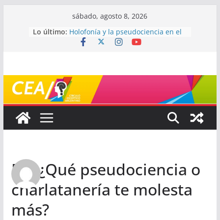
Saltar
sábado, agosto 8, 2026
al
Lo último:
Holofonía y la pseudociencia en el
contenido
audio
Navegando el laberinto de la
ciencia: ¿cómo buscar y entender
estudios científicos?
Mayéutica (o cómo debatir sin
terminar a los golpes)
Somos menos capaces de lo que
creemos
¿De qué signo sos?
Re: ¿Qué pseudociencia o
charlatanería te molesta
más?