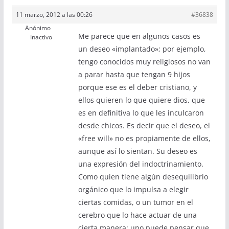
11 marzo, 2012 a las 00:26
#36838
Anónimo
Me parece que en algunos casos es
Inactivo
un deseo «implantado»; por ejemplo,
tengo conocidos muy religiosos no van
a parar hasta que tengan 9 hijos
porque ese es el deber cristiano, y
ellos quieren lo que quiere dios, que
es en definitiva lo que les inculcaron
desde chicos. Es decir que el deseo, el
«free will» no es propiamente de ellos,
aunque así lo sientan. Su deseo es
una expresión del indoctrinamiento.
Como quien tiene algún desequilibrio
orgánico que lo impulsa a elegir
ciertas comidas, o un tumor en el
cerebro que lo hace actuar de una
cierta manera; uno puede pensar que