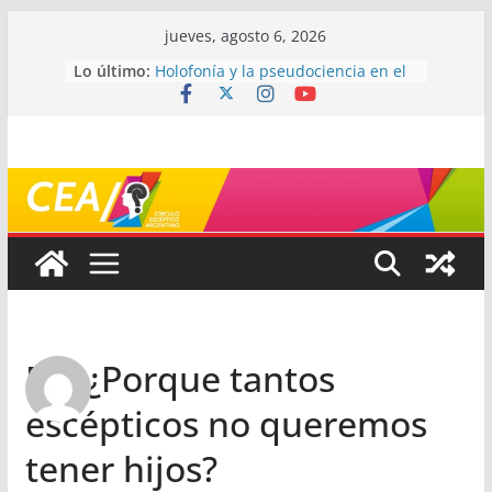
Saltar
jueves, agosto 6, 2026
al
Lo último:
Holofonía y la pseudociencia en el
contenido
audio
Navegando el laberinto de la
ciencia: ¿cómo buscar y entender
estudios científicos?
Mayéutica (o cómo debatir sin
terminar a los golpes)
Somos menos capaces de lo que
creemos
¿De qué signo sos?
Re: ¿Porque tantos
escépticos no queremos
tener hijos?