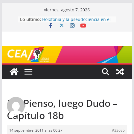
Saltar
viernes, agosto 7, 2026
al
Lo último:
Holofonía y la pseudociencia en el
contenido
audio
Navegando el laberinto de la
ciencia: ¿cómo buscar y entender
estudios científicos?
Mayéutica (o cómo debatir sin
terminar a los golpes)
Somos menos capaces de lo que
creemos
¿De qué signo sos?
Re: Pienso, luego Dudo –
Capítulo 18b
14 septiembre, 2011 a las 00:27
#33685