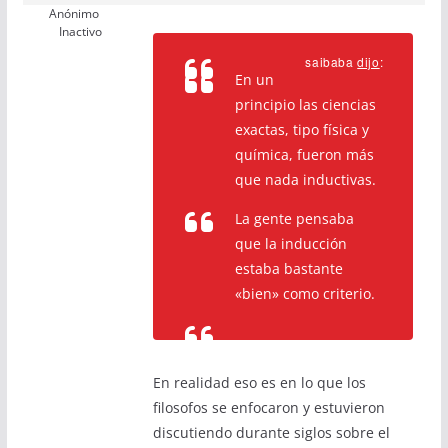
Anónimo
Inactivo
saibaba
dijo
:
En un
principio las ciencias
exactas, tipo física y
química, fueron más
que nada inductivas.
La gente pensaba
que la inducción
estaba bastante
«bien» como criterio.
En realidad eso es en lo que los
filosofos se enfocaron y estuvieron
discutiendo durante siglos sobre el