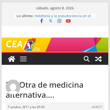
Saltar
sábado, agosto 8, 2026
al
Lo último:
Holofonía y la pseudociencia en el
contenido
audio
Navegando el laberinto de la
ciencia: ¿cómo buscar y entender
estudios científicos?
Mayéutica (o cómo debatir sin
terminar a los golpes)
Somos menos capaces de lo que
creemos
¿De qué signo sos?
Re: Otra de medicina
alternativa….
7 octubre, 2011 a las 05:20
#34077