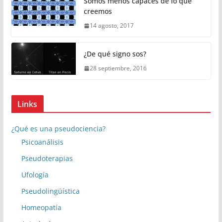
Somos menos capaces de lo que
creemos
14 agosto, 2017
¿De qué signo sos?
28 septiembre, 2016
Links
¿Qué es una pseudociencia?
Psicoanálisis
Pseudoterapias
Ufología
Pseudolingüística
Homeopatía