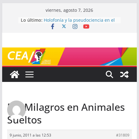
Saltar
viernes, agosto 7, 2026
al
Lo último:
Holofonía y la pseudociencia en el
contenido
audio
Navegando el laberinto de la
ciencia: ¿cómo buscar y entender
estudios científicos?
Mayéutica (o cómo debatir sin
terminar a los golpes)
Somos menos capaces de lo que
creemos
¿De qué signo sos?
Re: Milagros en Animales
Sueltos
9 junio, 2011 a las 12:53
#31809