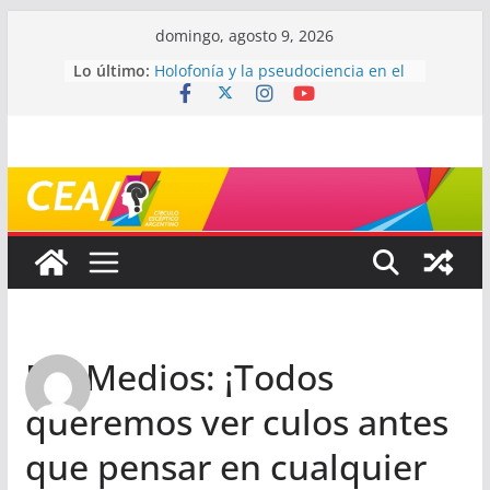
Saltar
domingo, agosto 9, 2026
al
Lo último:
Holofonía y la pseudociencia en el
contenido
audio
Navegando el laberinto de la
ciencia: ¿cómo buscar y entender
estudios científicos?
Mayéutica (o cómo debatir sin
terminar a los golpes)
Somos menos capaces de lo que
creemos
¿De qué signo sos?
Re: Medios: ¡Todos
queremos ver culos antes
que pensar en cualquier