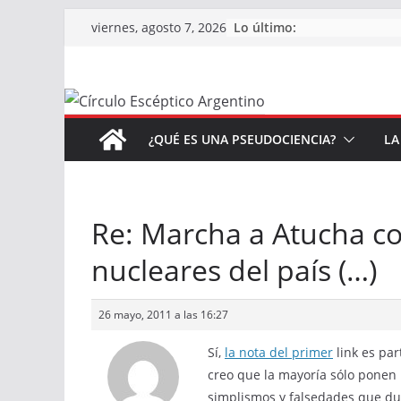
Saltar
Lo último:
viernes, agosto 7, 2026
al
contenido
¿QUÉ ES UNA PSEUDOCIENCIA?
LA
Re: Marcha a Atucha con
nucleares del país (…)
26 mayo, 2011 a las 16:27
Sí,
la nota del primer
link es par
creo que la mayoría sólo ponen l
simplismos y falsedades que du