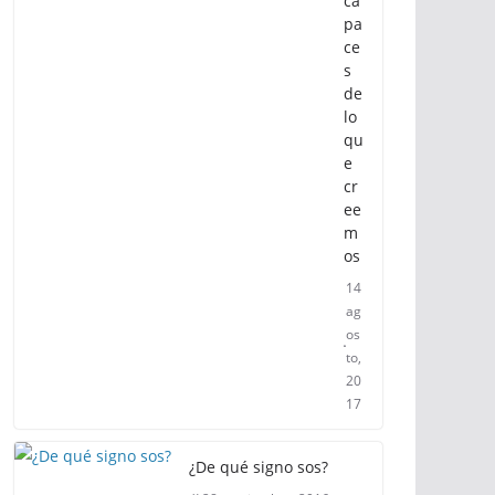
ca
pa
ce
s
de
lo
qu
e
cr
ee
m
os
14
ag
os
to,
20
17
¿De qué signo sos?