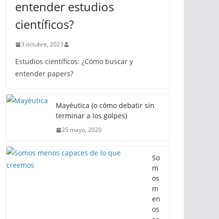
entender estudios
científicos?
3 octubre, 2023
Estudios científicos: ¿Cómo buscar y
entender papers?
Mayéutica (o cómo debatir sin
terminar a los golpes)
25 mayo, 2020
So
m
os
m
en
os