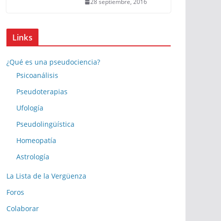
28 septiembre, 2016
Links
¿Qué es una pseudociencia?
Psicoanálisis
Pseudoterapias
Ufología
Pseudolingüística
Homeopatía
Astrología
La Lista de la Vergüenza
Foros
Colaborar