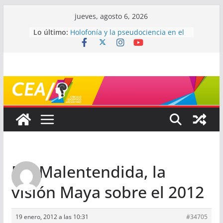
Saltar
jueves, agosto 6, 2026
al
Lo último:
Holofonía y la pseudociencia en el
contenido
audio
Navegando el laberinto de la
ciencia: ¿cómo buscar y entender
estudios científicos?
Mayéutica (o cómo debatir sin
terminar a los golpes)
Somos menos capaces de lo que
creemos
¿De qué signo sos?
Re: Malentendida, la
visión Maya sobre el 2012
19 enero, 2012 a las 10:31
#34705