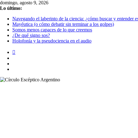
Saltar
domingo, agosto 9, 2026
al
Lo último:
contenido
Navegando el laberinto de la ciencia: ¿cómo buscar y entender es
Mayéutica (o cómo debatir sin terminar a los golpes)
Somos menos capaces de lo que creemos
¿De qué signo sos?
Holofonía y la pseudociencia en el audio