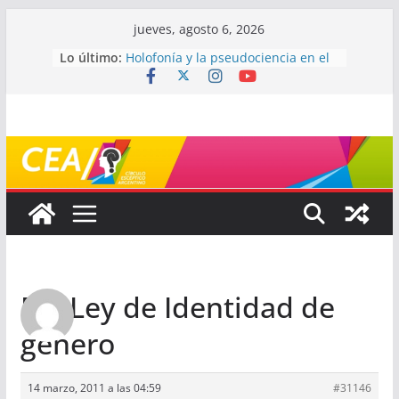
Saltar
jueves, agosto 6, 2026
al
Lo último:
Holofonía y la pseudociencia en el
contenido
audio
Navegando el laberinto de la
ciencia: ¿cómo buscar y entender
estudios científicos?
Mayéutica (o cómo debatir sin
terminar a los golpes)
Somos menos capaces de lo que
creemos
¿De qué signo sos?
Re: Ley de Identidad de
género
14 marzo, 2011 a las 04:59
#31146