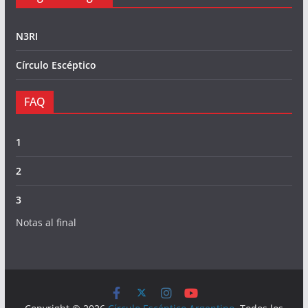
N3RI
Círculo Escéptico
FAQ
1
2
3
Notas al final