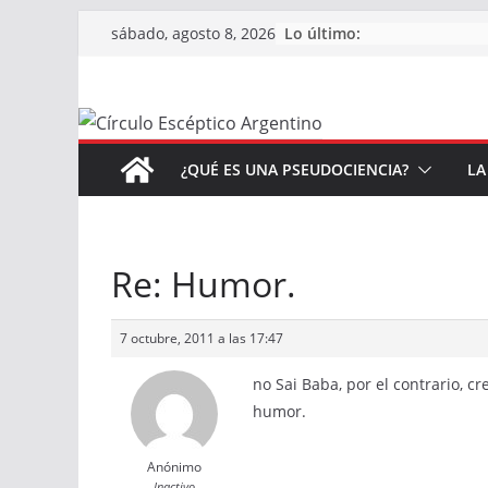
Saltar
Lo último:
sábado, agosto 8, 2026
al
contenido
¿QUÉ ES UNA PSEUDOCIENCIA?
LA
Re: Humor.
7 octubre, 2011 a las 17:47
no Sai Baba, por el contrario, 
humor.
Anónimo
Inactivo