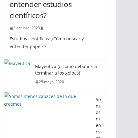
entender estudios
científicos?
3 octubre, 2023
Estudios científicos: ¿Cómo buscar y
entender papers?
Mayéutica (o cómo debatir sin
terminar a los golpes)
25 mayo, 2020
So
m
os
m
en
os