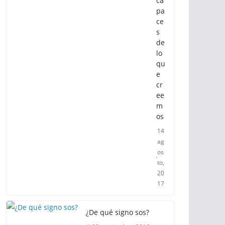
ca
pa
ce
s
de
lo
qu
e
cr
ee
m
os
14
ag
os
to,
20
17
¿De qué signo sos?