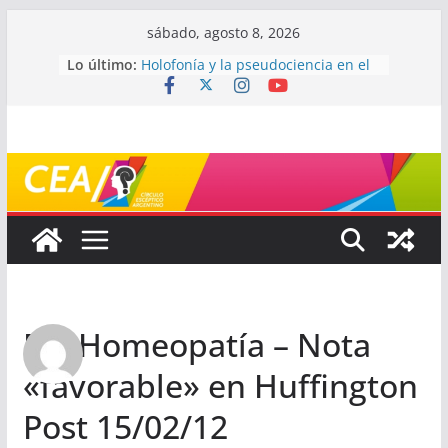
Saltar
sábado, agosto 8, 2026
al
Lo último:
Holofonía y la pseudociencia en el
contenido
audio
Navegando el laberinto de la
ciencia: ¿cómo buscar y entender
estudios científicos?
Mayéutica (o cómo debatir sin
terminar a los golpes)
Somos menos capaces de lo que
creemos
¿De qué signo sos?
Re: Homeopatía – Nota
«favorable» en Huffington
Post 15/02/12