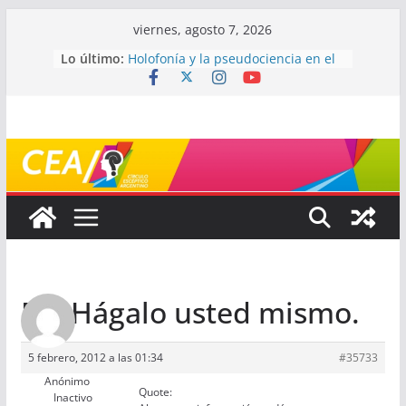
Saltar
viernes, agosto 7, 2026
al
Lo último:
Holofonía y la pseudociencia en el
contenido
audio
Navegando el laberinto de la
ciencia: ¿cómo buscar y entender
estudios científicos?
Mayéutica (o cómo debatir sin
terminar a los golpes)
Somos menos capaces de lo que
creemos
¿De qué signo sos?
Re: Hágalo usted mismo.
5 febrero, 2012 a las 01:34
#35733
Anónimo
Quote:
Inactivo