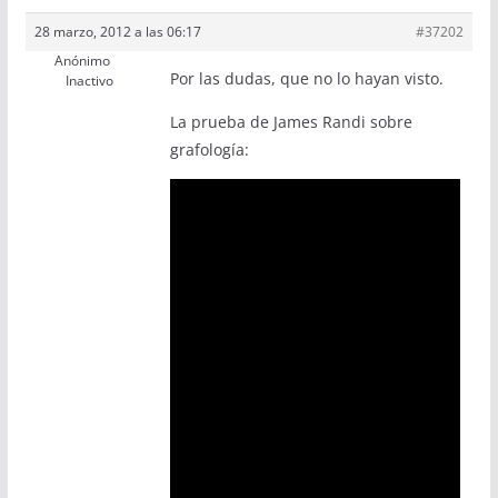
28 marzo, 2012 a las 06:17
#37202
Anónimo
Por las dudas, que no lo hayan visto.
Inactivo
La prueba de James Randi sobre
grafología: