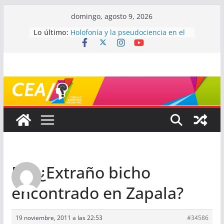
Saltar
domingo, agosto 9, 2026
al
Lo último:
Holofonía y la pseudociencia en el
contenido
audio
Navegando el laberinto de la
ciencia: ¿cómo buscar y entender
estudios científicos?
Mayéutica (o cómo debatir sin
terminar a los golpes)
Somos menos capaces de lo que
creemos
¿De qué signo sos?
Re: ¿Extraño bicho
encontrado en Zapala?
19 noviembre, 2011 a las 22:53
#34586