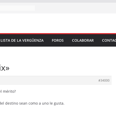
 LISTA DE LA VERGÜENZA
FOROS
COLABORAR
CONTA
ix»
#34000
l mérito?
del destino sean como a uno le gusta.