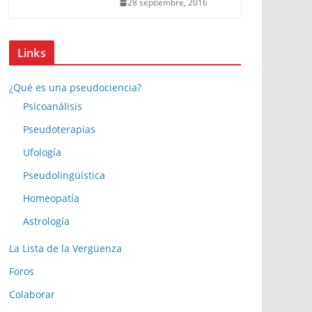
28 septiembre, 2016
Links
¿Qué es una pseudociencia?
Psicoanálisis
Pseudoterapias
Ufología
Pseudolingüística
Homeopatía
Astrología
La Lista de la Vergüenza
Foros
Colaborar