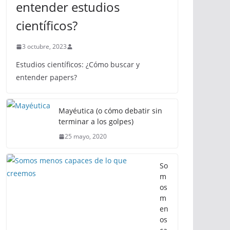
entender estudios
científicos?
3 octubre, 2023
Estudios científicos: ¿Cómo buscar y
entender papers?
Mayéutica (o cómo debatir sin
terminar a los golpes)
25 mayo, 2020
So
m
os
m
en
os