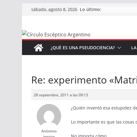
Saltar
Lo último:
sábado, agosto 8, 2026
al
contenido
¿QUÉ ES UNA PSEUDOCIENCIA?
LA
Re: experimento «Matr
28 septiembre, 2011 a las 09:13
¿Quièn inventò esa estupidez de
Lo importante es que las cosas 
Anónimo
No importa cómo.
Inactivo