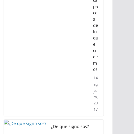
ca
pa
ce
s
de
lo
qu
e
cr
ee
m
os
14
ag
os
to,
20
17
¿De qué signo sos?