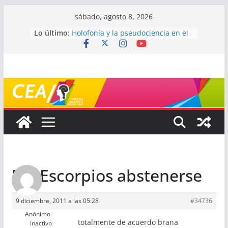
Saltar
sábado, agosto 8, 2026
al
Lo último:
Holofonía y la pseudociencia en el
contenido
audio
Navegando el laberinto de la
ciencia: ¿cómo buscar y entender
estudios científicos?
Mayéutica (o cómo debatir sin
terminar a los golpes)
Somos menos capaces de lo que
creemos
¿De qué signo sos?
Re: Escorpios abstenerse
9 diciembre, 2011 a las 05:28
#34736
Anónimo
totalmente de acuerdo brana
Inactivo