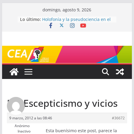
Saltar
domingo, agosto 9, 2026
al
Lo último:
Holofonía y la pseudociencia en el
contenido
audio
Navegando el laberinto de la
ciencia: ¿cómo buscar y entender
estudios científicos?
Mayéutica (o cómo debatir sin
terminar a los golpes)
Somos menos capaces de lo que
creemos
¿De qué signo sos?
Re: Escepticismo y vicios
9 marzo, 2012 a las 08:46
#36672
Anónimo
Esta buenísimo este post, parece la
Inactivo