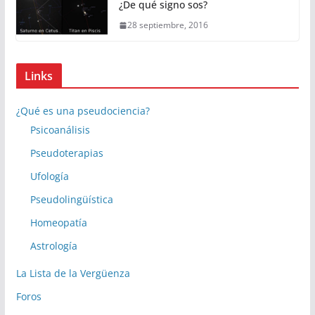
¿De qué signo sos?
28 septiembre, 2016
Links
¿Qué es una pseudociencia?
Psicoanálisis
Pseudoterapias
Ufología
Pseudolingüística
Homeopatía
Astrología
La Lista de la Vergüenza
Foros