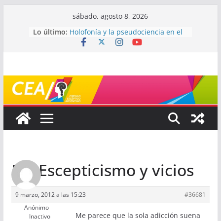
Saltar
sábado, agosto 8, 2026
al
Lo último:
Holofonía y la pseudociencia en el
contenido
audio
Navegando el laberinto de la
ciencia: ¿cómo buscar y entender
estudios científicos?
Mayéutica (o cómo debatir sin
terminar a los golpes)
Somos menos capaces de lo que
creemos
¿De qué signo sos?
Re: Escepticismo y vicios
9 marzo, 2012 a las 15:23
#36681
Anónimo
Me parece que la sola adicción suena
Inactivo