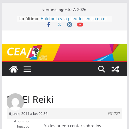
Saltar
viernes, agosto 7, 2026
al
Lo último:
Holofonía y la pseudociencia en el
contenido
audio
Navegando el laberinto de la
ciencia: ¿cómo buscar y entender
estudios científicos?
Mayéutica (o cómo debatir sin
terminar a los golpes)
Somos menos capaces de lo que
creemos
¿De qué signo sos?
Re: El Reiki
6 junio, 2011 a las 02:36
#31727
Anónimo
Yo les puedo contar sobre los
Inactivo