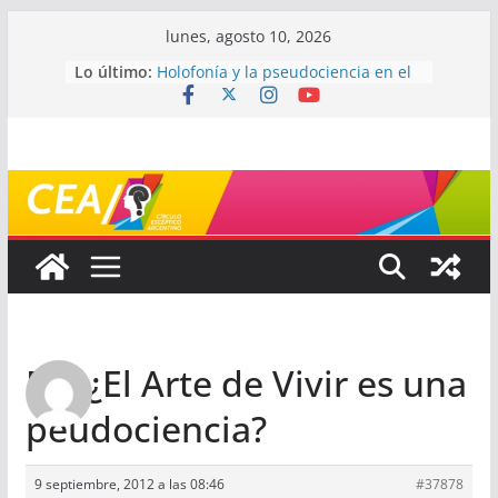
Saltar
lunes, agosto 10, 2026
al
Lo último:
Holofonía y la pseudociencia en el
contenido
audio
Navegando el laberinto de la
ciencia: ¿cómo buscar y entender
estudios científicos?
Mayéutica (o cómo debatir sin
terminar a los golpes)
Somos menos capaces de lo que
creemos
¿De qué signo sos?
Re: ¿El Arte de Vivir es una
peudociencia?
9 septiembre, 2012 a las 08:46
#37878