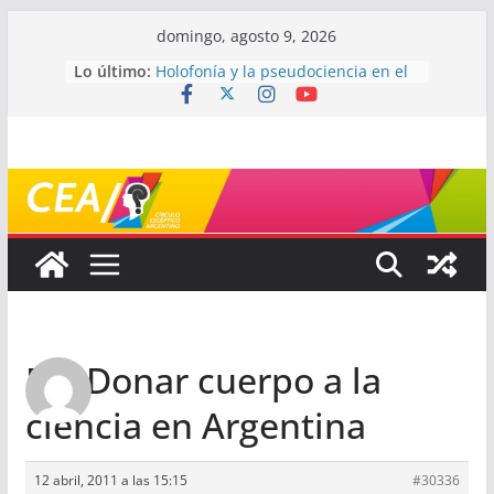
Saltar
domingo, agosto 9, 2026
al
Lo último:
Holofonía y la pseudociencia en el
contenido
audio
Navegando el laberinto de la
ciencia: ¿cómo buscar y entender
estudios científicos?
Mayéutica (o cómo debatir sin
terminar a los golpes)
Somos menos capaces de lo que
creemos
¿De qué signo sos?
Re: Donar cuerpo a la
ciencia en Argentina
12 abril, 2011 a las 15:15
#30336