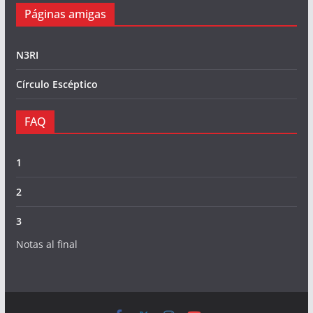
Páginas amigas
N3RI
Círculo Escéptico
FAQ
1
2
3
Notas al final