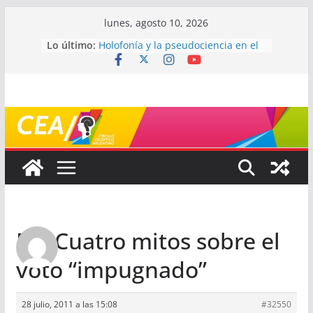
Saltar
lunes, agosto 10, 2026
al
Lo último:
Holofonía y la pseudociencia en el
contenido
audio
Navegando el laberinto de la
ciencia: ¿cómo buscar y entender
estudios científicos?
Mayéutica (o cómo debatir sin
terminar a los golpes)
Somos menos capaces de lo que
creemos
¿De qué signo sos?
Re: Cuatro mitos sobre el
voto “impugnado”
28 julio, 2011 a las 15:08
#32550