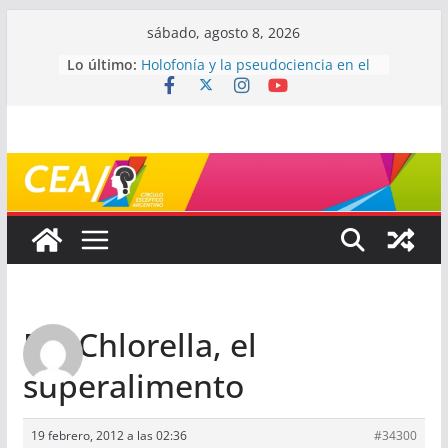
Saltar
sábado, agosto 8, 2026
al
Lo último:
Holofonía y la pseudociencia en el
contenido
audio
Navegando el laberinto de la
ciencia: ¿cómo buscar y entender
estudios científicos?
Mayéutica (o cómo debatir sin
terminar a los golpes)
Somos menos capaces de lo que
creemos
¿De qué signo sos?
Re: Chlorella, el
superalimento
19 febrero, 2012 a las 02:36
#34300