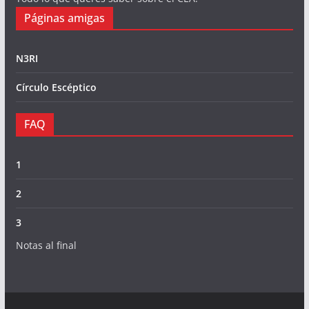
Páginas amigas
N3RI
Círculo Escéptico
FAQ
1
2
3
Notas al final