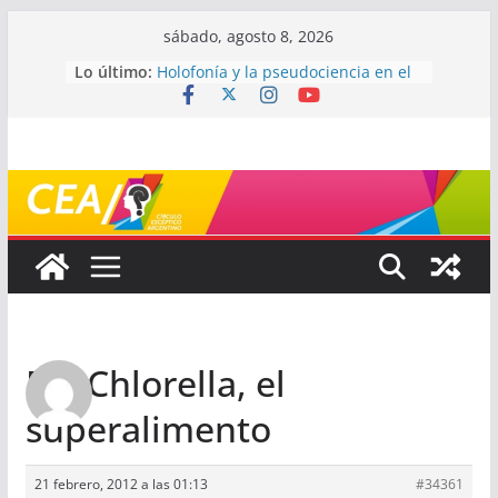
Saltar
sábado, agosto 8, 2026
al
Lo último:
Holofonía y la pseudociencia en el
contenido
audio
Navegando el laberinto de la
ciencia: ¿cómo buscar y entender
estudios científicos?
Mayéutica (o cómo debatir sin
terminar a los golpes)
Somos menos capaces de lo que
creemos
¿De qué signo sos?
Re: Chlorella, el
superalimento
21 febrero, 2012 a las 01:13
#34361