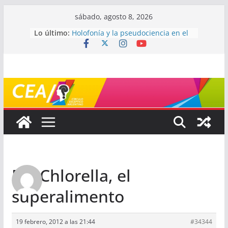
Saltar
sábado, agosto 8, 2026
al
Lo último:
Holofonía y la pseudociencia en el
contenido
audio
Navegando el laberinto de la
ciencia: ¿cómo buscar y entender
estudios científicos?
Mayéutica (o cómo debatir sin
terminar a los golpes)
Somos menos capaces de lo que
creemos
¿De qué signo sos?
Re: Chlorella, el
superalimento
19 febrero, 2012 a las 21:44
#34344