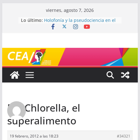
Saltar
viernes, agosto 7, 2026
al
Lo último:
Holofonía y la pseudociencia en el
contenido
audio
Navegando el laberinto de la
ciencia: ¿cómo buscar y entender
estudios científicos?
Mayéutica (o cómo debatir sin
terminar a los golpes)
Somos menos capaces de lo que
creemos
¿De qué signo sos?
Re: Chlorella, el
superalimento
19 febrero, 2012 a las 18:23
#34321