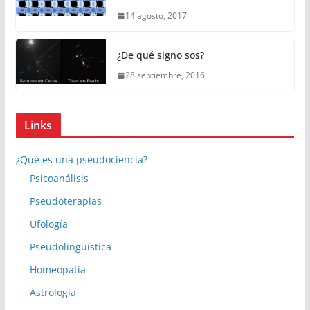
14 agosto, 2017
¿De qué signo sos?
28 septiembre, 2016
Links
¿Qué es una pseudociencia?
Psicoanálisis
Pseudoterapias
Ufología
Pseudolingüística
Homeopatía
Astrología