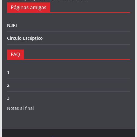
Páginas amigas
N3RI
Círculo Escéptico
FAQ
1
2
3
Notas al final