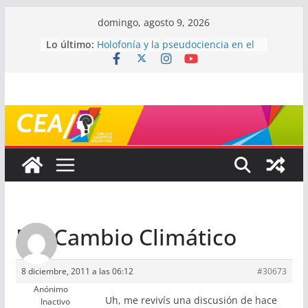
Saltar
domingo, agosto 9, 2026
al
Lo último:
Holofonía y la pseudociencia en el
contenido
audio
Navegando el laberinto de la
ciencia: ¿cómo buscar y entender
estudios científicos?
Mayéutica (o cómo debatir sin
terminar a los golpes)
Somos menos capaces de lo que
creemos
¿De qué signo sos?
Re: Cambio Climático
8 diciembre, 2011 a las 06:12
#30673
Anónimo
Uh, me revivís una discusión de hace
Inactivo