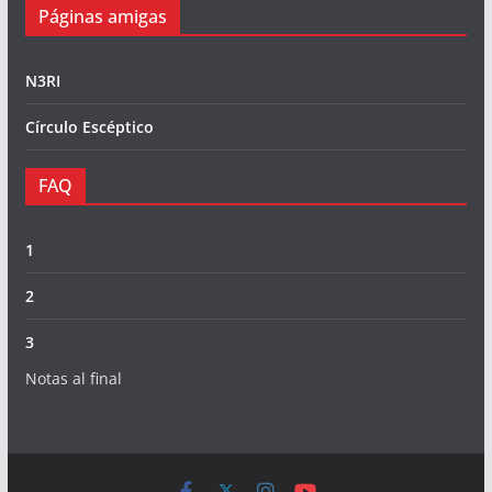
Páginas amigas
N3RI
Círculo Escéptico
FAQ
1
2
3
Notas al final