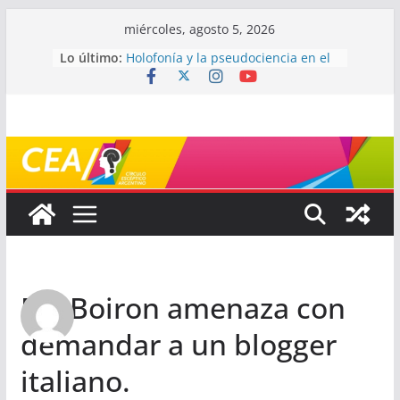
Saltar
miércoles, agosto 5, 2026
al
Lo último:
Holofonía y la pseudociencia en el
contenido
audio
Navegando el laberinto de la
ciencia: ¿cómo buscar y entender
estudios científicos?
Mayéutica (o cómo debatir sin
terminar a los golpes)
Somos menos capaces de lo que
creemos
¿De qué signo sos?
Re: Boiron amenaza con
demandar a un blogger
italiano.