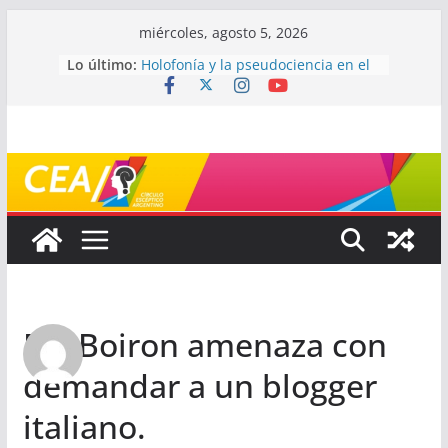
Saltar
miércoles, agosto 5, 2026
al
Lo último:
Holofonía y la pseudociencia en el
contenido
audio
Navegando el laberinto de la
ciencia: ¿cómo buscar y entender
estudios científicos?
Mayéutica (o cómo debatir sin
terminar a los golpes)
Somos menos capaces de lo que
creemos
¿De qué signo sos?
Re: Boiron amenaza con
demandar a un blogger
italiano.