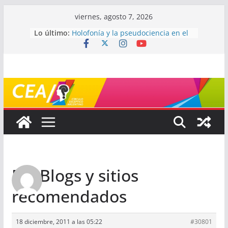
Saltar
viernes, agosto 7, 2026
al
Lo último:
Holofonía y la pseudociencia en el
contenido
audio
Navegando el laberinto de la
ciencia: ¿cómo buscar y entender
estudios científicos?
Mayéutica (o cómo debatir sin
terminar a los golpes)
Somos menos capaces de lo que
creemos
¿De qué signo sos?
Re: Blogs y sitios
recomendados
18 diciembre, 2011 a las 05:22
#30801