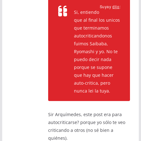
Suyay
dijo
:
Si, entiendo
que al final los unicos
que terminamos
autocriticandonos
fuimos Saibaba,
Ryomashi y yo. No te
puedo decir nada
porque se supone
que hay que hacer
auto-critica, pero
nunca lei la tuya.
Sir Arquímedes, este post era para
autocriticarse? porque yo sólo te veo
criticando a otros (no sé bien a
quiénes).