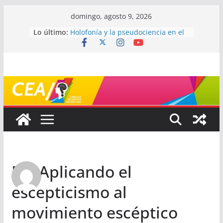
Saltar
domingo, agosto 9, 2026
al
Lo último:
Holofonía y la pseudociencia en el
contenido
audio
Navegando el laberinto de la
ciencia: ¿cómo buscar y entender
estudios científicos?
Mayéutica (o cómo debatir sin
terminar a los golpes)
Somos menos capaces de lo que
creemos
¿De qué signo sos?
Re: Aplicando el
escepticismo al
movimiento escéptico