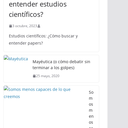
entender estudios
científicos?
3 octubre, 2023
Estudios científicos: ¿Cómo buscar y
entender papers?
Mayéutica (o cómo debatir sin
terminar a los golpes)
25 mayo, 2020
So
m
os
m
en
os