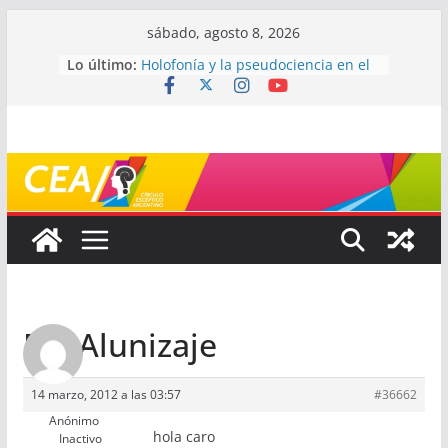
Saltar
sábado, agosto 8, 2026
al
Lo último:
Holofonía y la pseudociencia en el
contenido
audio
Navegando el laberinto de la
ciencia: ¿cómo buscar y entender
estudios científicos?
Mayéutica (o cómo debatir sin
terminar a los golpes)
Somos menos capaces de lo que
creemos
¿De qué signo sos?
Re: Alunizaje
14 marzo, 2012 a las 03:57
#36662
Anónimo
hola caro
Inactivo