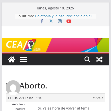
Saltar
lunes, agosto 10, 2026
al
Lo último:
Holofonía y la pseudociencia en el
contenido
audio
Navegando el laberinto de la
ciencia: ¿cómo buscar y entender
estudios científicos?
Mayéutica (o cómo debatir sin
terminar a los golpes)
Somos menos capaces de lo que
creemos
¿De qué signo sos?
Re: Aborto.
14 julio, 2011 a las 14:46
#30935
Anónimo
Sí, ya es hora de volver al tema
Inactivo