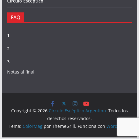
Círculo Escéptico
FAQ
1
2
3
Notas al final
Copyright © 2026
Círculo Escéptico Argentino
. Todos los
derechos reservados.
Tema:
ColorMag
por ThemeGrill. Funciona con
WordPress
.